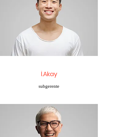
İ.Akay
subgerente