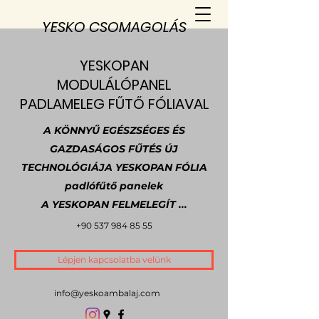
YESKO CSOMAGOLÁS
YESKOPAN
MODULÁLÓPANEL
PADLAMELEG FŰTŐ FÓLIAVAL
A KÖNNYŰ EGÉSZSÉGES ÉS
GAZDASÁGOS FŰTÉS ÚJ
TECHNOLÓGIÁJA YESKOPAN FÓLIA
padlófűtő panelek
A YESKOPAN FELMELEGÍT ...
+90 537 984 85 55
Lépjen kapcsolatba velünk
info@yeskoambalaj.com